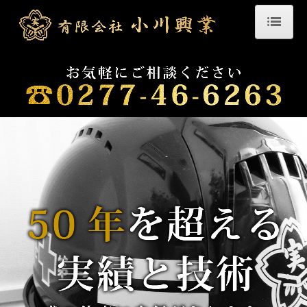
ホーム
会社案内
SDGｓ
落成式・懇親会
研修・セミナー
社内イベント
事業内容
復興支援
施工事例